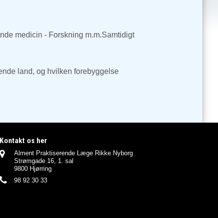
ørende medicin - Forskning m.m.Samtidigt
ldende land, og hvilken forebyggelse
Kontakt os her
Alment Praktiserende Læge Rikke Nyborg
Strømgade 16, 1. sal
9800 Hjørring
98 92 30 33