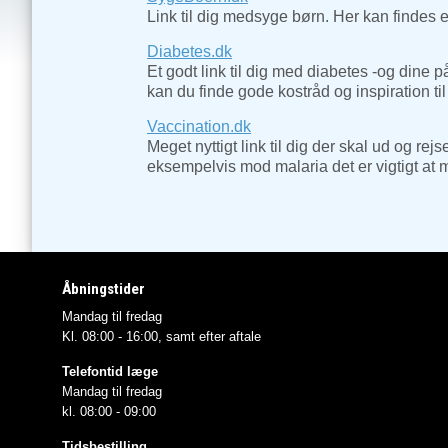
Link til dig medsyge børn. Her kan finde
Diabetes.dk
Et godt link til dig med diabetes -og dine
kan du finde gode kostråd og inspiration t
Vaccination.dk
Meget nyttigt link til dig der skal ud og r
eksempelvis mod malaria det er vigtigt at
Åbningstider
Mandag til fredag
Kl. 08:00 - 16:00, samt efter aftale
Telefontid læge
Mandag til fredag
kl. 08:00 - 09:00
Tidsbestilling