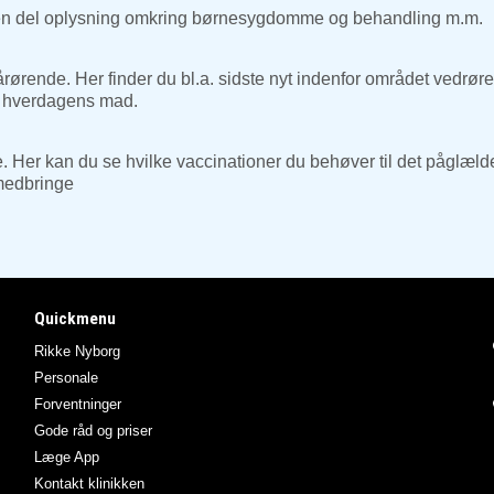
s en del oplysning omkring børnesygdomme og behandling m.m.
 pårørende. Her finder du bl.a. sidste nyt indenfor området vedr
il hverdagens mad.
ejse. Her kan du se hvilke vaccinationer du behøver til det påglæ
 medbringe
Quickmenu
Rikke Nyborg
Personale
Forventninger
Gode råd og priser
Læge App
Kontakt klinikken